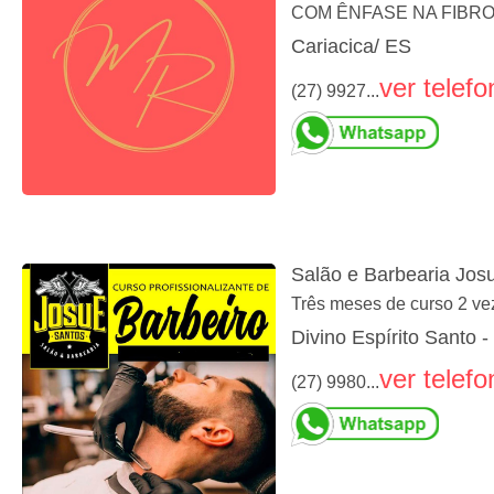
COM ÊNFASE NA FIBR
Cariacica/ ES
ver telefo
(27) 9927...
Salão e Barbearia Jos
Três meses de curso 2 ve
Divino Espírito Santo -
ver telefo
(27) 9980...