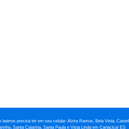
s bairros precisa ter em seu celular: Alzira Ramos, Bela Vista, Cas
rinho, Santa Catarina, Santa Paula e Vista Linda em Cariacica/ ES