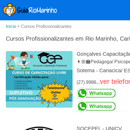
Início
>
Cursos Profissionalizantes
Cursos Profissionalizantes em Rio Marinho, Car
Gonçalves Capacitação
👩🏼‍🏫Pedagoga/ Psico
Sotema - Cariacica/ E
ver telefo
(27) 9986...
SOCEPEL - UNICV