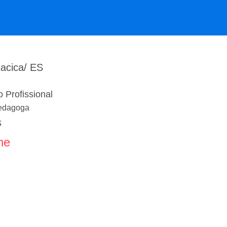
iacica/ ES
 Profissional
pedagoga
S
ne