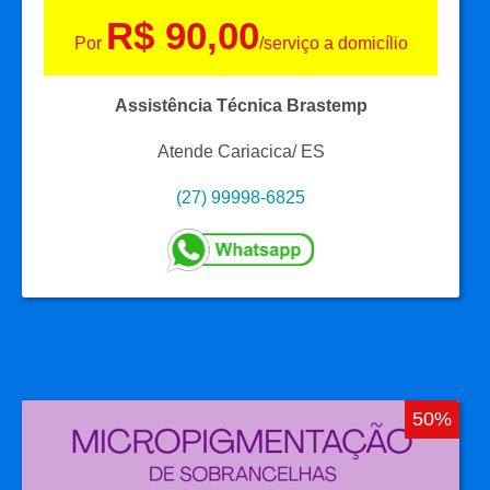
R$ 90,00
Por
/serviço a domicílio
Assistência Técnica Brastemp
Atende Cariacica/ ES
(27) 99998-6825
50%