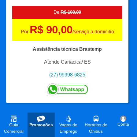
De
R$ 100,00
R$ 90,00
Por
/serviço a domicilio
Assistência técnica Brastemp
Atende Cariacica/ ES
(27) 99998-6825
Conta
Guia
Promoções
Vagas de
Horários de
Comercial
Emprego
Ônibus
10%