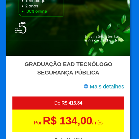
GRADUAÇÃO EAD TECNÓLOGO
SEGURANÇA PÚBLICA
Mais detalhes
De
R$ 415,84
R$ 134,00
Por
/mês