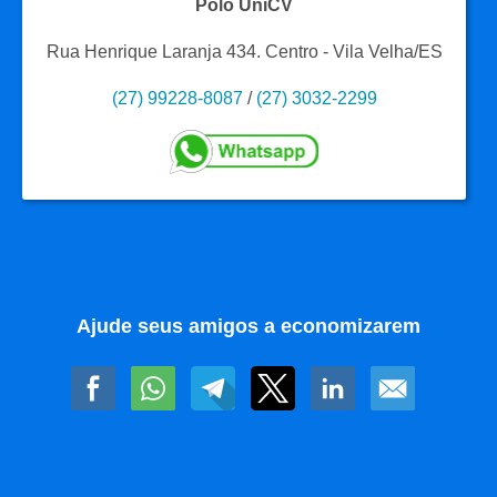
Polo UniCV
Rua Henrique Laranja 434. Centro - Vila Velha/ES
(27) 99228-8087
/
(27) 3032-2299
Ajude seus amigos a economizarem