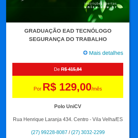
GRADUAÇÃO EAD TECNÓLOGO
SEGURANÇA DO TRABALHO
Mais detalhes
De
R$ 415,84
R$ 129,00
Por
/mês
Polo UniCV
Rua Henrique Laranja 434. Centro - Vila Velha/ES
(27) 99228-8087
/
(27) 3032-2299