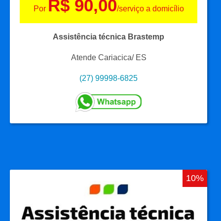
R$ 90,00
Por
/serviço a domicílio
Assistência técnica Brastemp
Atende Cariacica/ ES
(27) 99998-6825
10%