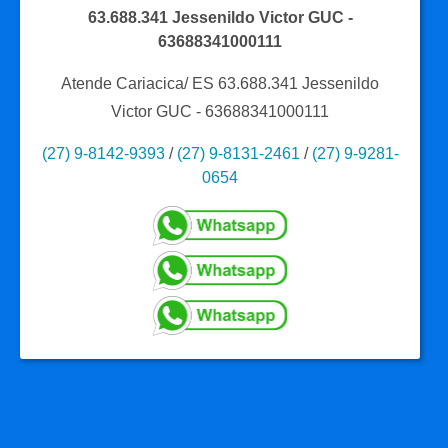
63.688.341 Jessenildo Victor GUC -
63688341000111
Atende Cariacica/ ES
63.688.341 Jessenildo
Victor GUC - 63688341000111
(27) 9-8142-9393
/
(27) 9-8131-2461
/
(27) 9-9281-
0654