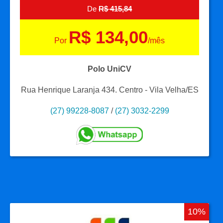
De
R$ 415,84
R$ 134,00
Por
/mês
Polo UniCV
Rua Henrique Laranja 434. Centro - Vila Velha/ES
(27) 99228-8087
/
(27) 3032-2299
10%