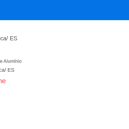
ica/ ES
de Alumínio
ica/ ES
ne