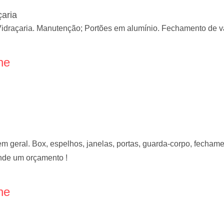
çaria
Vidraçaria. Manutenção; Portões em alumínio. Fechamento de 
ne
 geral. Box, espelhos, janelas, portas, guarda-corpo, fechame
nde um orçamento !
ne