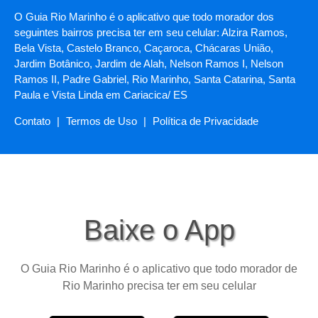
O Guia Rio Marinho é o aplicativo que todo morador dos
seguintes bairros precisa ter em seu celular: Alzira Ramos,
Bela Vista, Castelo Branco, Caçaroca, Chácaras União,
Jardim Botânico, Jardim de Alah, Nelson Ramos I, Nelson
Ramos II, Padre Gabriel, Rio Marinho, Santa Catarina, Santa
Paula e Vista Linda em Cariacica/ ES
Contato
|
Termos de Uso
|
Política de Privacidade
Baixe o App
O Guia Rio Marinho é o aplicativo que todo morador de
Rio Marinho precisa ter em seu celular