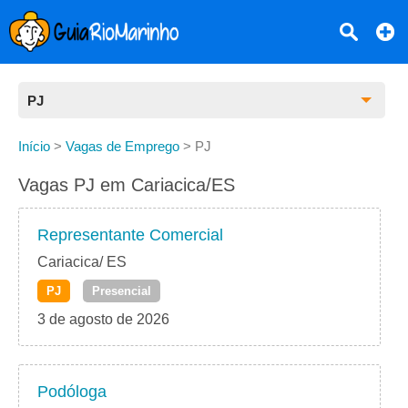
PJ
Todas as Vagas
Início
>
Vagas de Emprego
>
PJ
CLT
Vagas PJ em Cariacica/ES
Estágio
Representante Comercial
Freelancer
Cariacica/ ES
PJ
Presencial
PJ
3 de agosto de 2026
Home Office
Podóloga