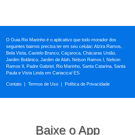
O Guia Rio Marinho é o aplicativo que todo morador dos
seguintes bairros precisa ter em seu celular: Alzira Ramos,
Bela Vista, Castelo Branco, Caçaroca, Chácaras União,
Jardim Botânico, Jardim de Alah, Nelson Ramos I, Nelson
Ramos II, Padre Gabriel, Rio Marinho, Santa Catarina, Santa
Paula e Vista Linda em Cariacica/ ES
Contato
|
Termos de Uso
|
Política de Privacidade
Baixe o App